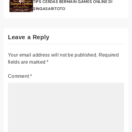
TIPS CERDAS BERMAIN GAMES ONLINE DI
SINGASARITOTO
Leave a Reply
Your email address will not be published.
Required
fields are marked
*
Comment
*