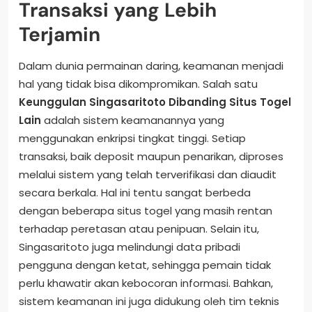
Transaksi yang Lebih
Terjamin
Dalam dunia permainan daring, keamanan menjadi
hal yang tidak bisa dikompromikan. Salah satu
Keunggulan Singasaritoto Dibanding Situs Togel
Lain
adalah sistem keamanannya yang
menggunakan enkripsi tingkat tinggi. Setiap
transaksi, baik deposit maupun penarikan, diproses
melalui sistem yang telah terverifikasi dan diaudit
secara berkala. Hal ini tentu sangat berbeda
dengan beberapa situs togel yang masih rentan
terhadap peretasan atau penipuan. Selain itu,
Singasaritoto juga melindungi data pribadi
pengguna dengan ketat, sehingga pemain tidak
perlu khawatir akan kebocoran informasi. Bahkan,
sistem keamanan ini juga didukung oleh tim teknis