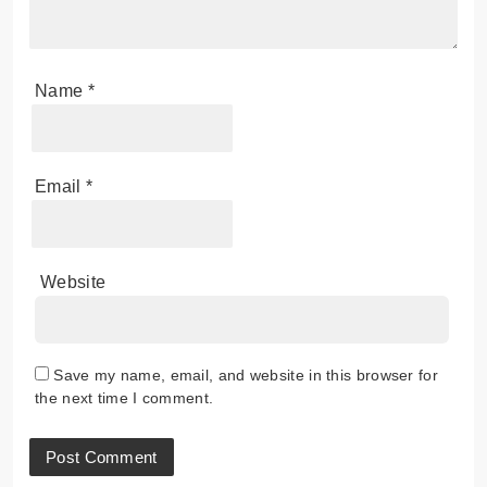
Name
*
Email
*
Website
Save my name, email, and website in this browser for
the next time I comment.