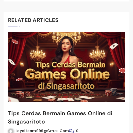
RELATED ARTICLES
Tips Cerdas Bermain Games Online di
Singasaritoto
Loyalteam999@gmail.com
0