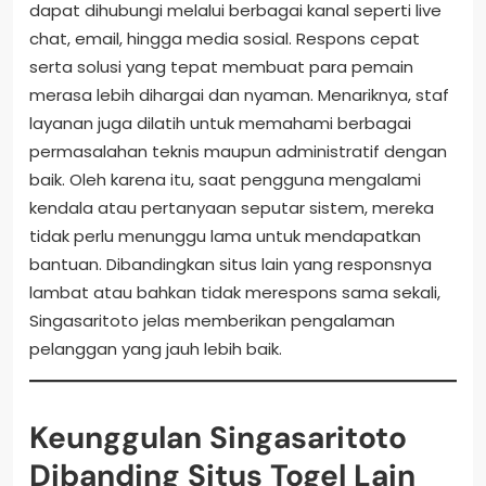
dapat dihubungi melalui berbagai kanal seperti live
chat, email, hingga media sosial. Respons cepat
serta solusi yang tepat membuat para pemain
merasa lebih dihargai dan nyaman. Menariknya, staf
layanan juga dilatih untuk memahami berbagai
permasalahan teknis maupun administratif dengan
baik. Oleh karena itu, saat pengguna mengalami
kendala atau pertanyaan seputar sistem, mereka
tidak perlu menunggu lama untuk mendapatkan
bantuan. Dibandingkan situs lain yang responsnya
lambat atau bahkan tidak merespons sama sekali,
Singasaritoto jelas memberikan pengalaman
pelanggan yang jauh lebih baik.
Keunggulan Singasaritoto
Dibanding Situs Togel Lain