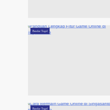
Bandar Togel
Bandar Togel