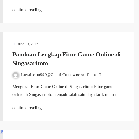
continue reading..
June 13, 2025
Panduan Lengkap Fitur Game Online di
Singasaritoto
Loyalteam999@gmail.com
4 mins
0
Mengenal Fitur Game Online di Singasaritoto Fitur game
online di Singasaritoto menjadi salah satu daya tarik utama…
continue reading..